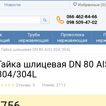
Новости
Избранные (0)
066 462-84-66
098 509-47-02
к
Труба
Проволока
П
ющий
нержавеющая
нержавеющая
нер
Гайка шлицевая DN 80 AISI 304/304L
Гайка шлицевая DN 80 AI
304/304L
Отзывы: 0
Номер:
2112
756