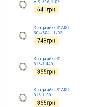
AISI 316, 1-03
641
грн
Контргайка 3" AISI
304/304L, 1/02
748
грн
Контргайка 3"
316/1.4401
855
грн
Контргайка 3" AISI
316, 1-03
855
грн