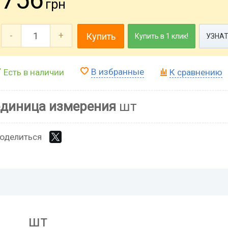
грн
-
+
Купить
Купить в 1 клик!
УЗНАТ
В избранные
Есть в наличии
К сравнению
единица измерения
шт
оделиться
шт