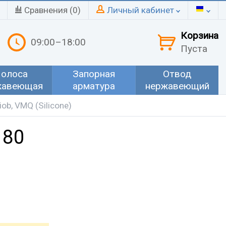
Сравнения (
0
)
Личный кабинет
Корзина
09:00–18:00
Пуста
олоса
Запорная
Отвод
жавеющая
арматура
нержавеющий
ob, VMQ (Silicone)
 80