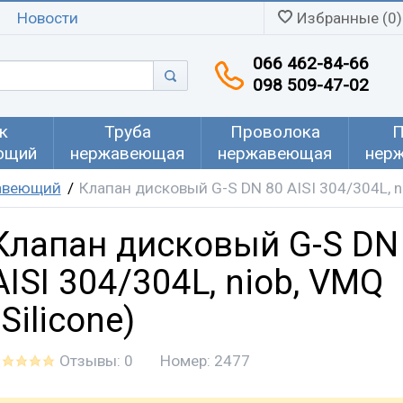
Новости
Избранные (0)
066 462-84-66
098 509-47-02
к
Труба
Проволока
П
ющий
нержавеющая
нержавеющая
нер
авеющий
Клапан дисковый G-S DN 80 AISI 304/304L, ni
Клапан дисковый G-S DN
AISI 304/304L, niob, VMQ
(Silicone)
Отзывы: 0
Номер:
2477