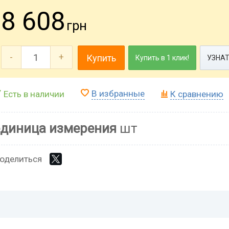
8 608
грн
-
+
Купить
Купить в 1 клик!
УЗНАТ
В избранные
Есть в наличии
К сравнению
единица измерения
шт
оделиться