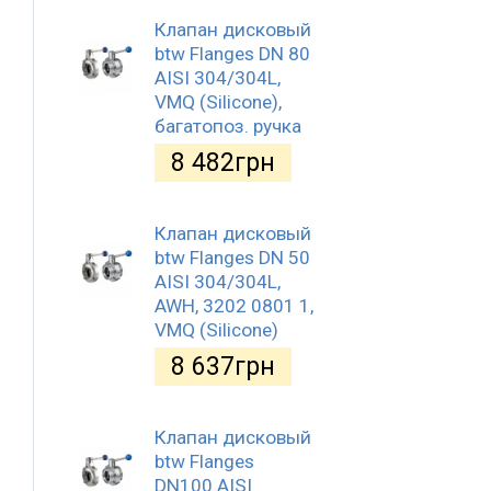
Клапан дисковый
btw Flanges DN 80
AISI 304/304L,
VMQ (Silicone),
багатопоз. ручка
8 482
грн
Клапан дисковый
btw Flanges DN 50
AISI 304/304L,
AWH, 3202 0801 1,
VMQ (Silicone)
8 637
грн
Клапан дисковый
btw Flanges
DN100 AISI