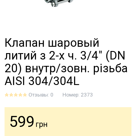
Клапан шаровый
литий з 2-х ч. 3/4" (DN
20) внутр/зовн. різьба
AISI 304/304L
Отзывы: 0
Номер:
2373
599
грн