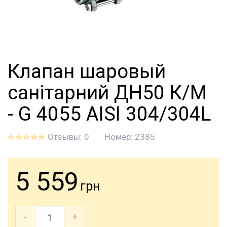
Клапан шаровый
санітарний ДН50 К/М
- G 4055 AISI 304/304L
Отзывы: 0
Номер:
2385
5 559
грн
-
+