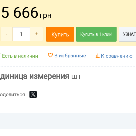
5 666
грн
-
+
Купить
Купить в 1 клик!
УЗНАТ
В избранные
Есть в наличии
К сравнению
единица измерения
шт
оделиться