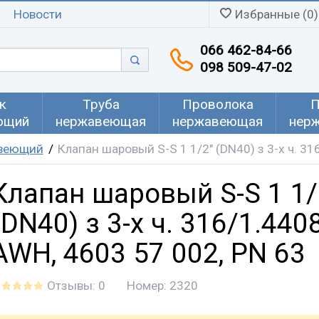
Новости
Избранные (0)
066 462-84-66
098 509-47-02
к
Труба
Проволока
П
ющий
нержавеющая
нержавеющая
нер
авеющий
Клапан шаровый S-S 1 1/2" (DN40) з 3-х ч. 31
Клапан шаровый S-S 1 1/
(DN40) з 3-х ч. 316/1.4408
AWH, 4603 57 002, PN 63
Отзывы: 0
Номер:
2320