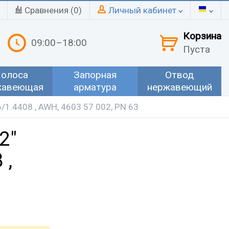
Сравнения (
0
)
Личный кабинет
Корзина
09:00–18:00
Пуста
олоса
Запорная
Отвод
жавеющая
арматура
нержавеющий
6/1.4408 , AWH, 4603 57 002, PN 63
2"
 ,