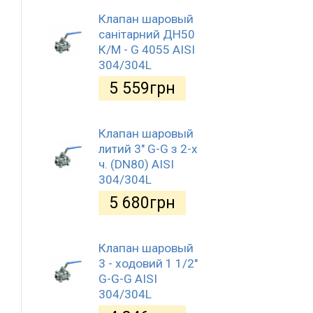
Клапан шаровый
санітарний ДН50
К/М - G 4055 AISI
304/304L
5 559
грн
Клапан шаровый
литий 3" G-G з 2-х
ч. (DN80) AISI
304/304L
5 680
грн
Клапан шаровый
3 - ходовий 1 1/2"
G-G-G AISI
304/304L