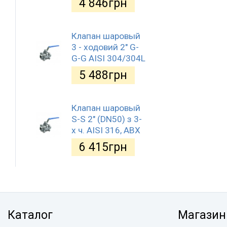
4 846
грн
Клапан шаровый
3 - ходовий 2" G-
G-G AISI 304/304L
5 488
грн
Клапан шаровый
S-S 2" (DN50) з 3-
х ч. AISI 316, АВХ
6 415
грн
Каталог
Магазин