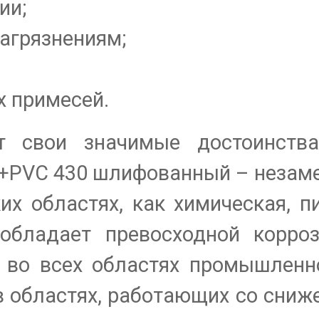
ии;
агрязнениям;
 примесей.
ет свои значимые достоинств
N+PVC 430 шлифованный – неза
их областях, как химическая, п
обладает превосходной корро
а во всех областях промышленн
 в областях, работающих со сни