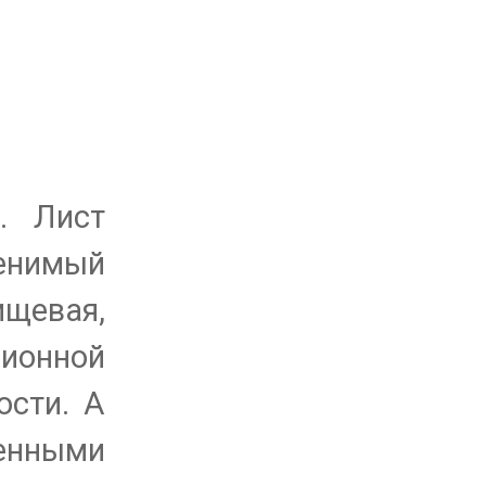
а.
Лист
менимый
ищевая,
зионной
ости. А
женными