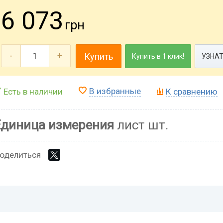
6 073
грн
-
+
Купить
Купить в 1 клик!
УЗНАТ
В избранные
Есть в наличии
К сравнению
Единица измерения
лист шт.
оделиться