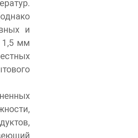
ратур.
(однако
ивных и
 1,5 мм
естных
ытового
вненных
жности,
дуктов,
авеющий