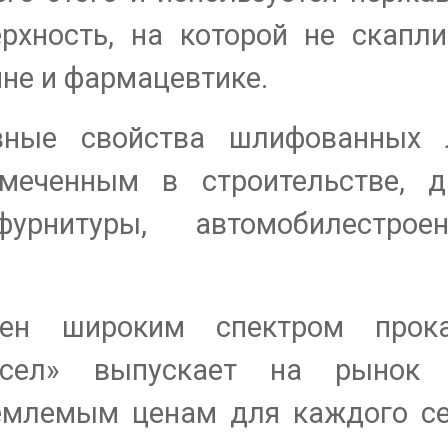
ерхность, на которой не скапл
не и фармацевтике.
вные свойства шлифованных л
меченным в строительстве, ди
фурнитуры, автомобилестро
нен широким спектром прок
тсел» выпускает на рынок 
емлемым ценам для каждого с