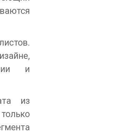
иваются
истов.
зайне,
ении и
ата из
только
егмента