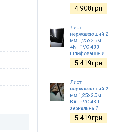
4 908
грн
Лист
нержавеющий 2
мм 1,25х2,5м
4N+PVC 430
шлифованный
5 419
грн
Лист
нержавеющий 2
мм 1,25х2,5м
BA+PVC 430
зеркальный
5 419
грн