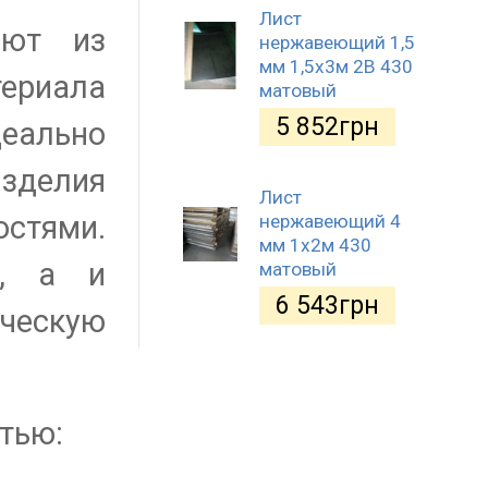
Лист
ают из
нержавеющий 1,5
мм 1,5х3м 2B 430
ериала
матовый
5 852
грн
деально
изделия
Лист
остями.
нержавеющий 4
мм 1х2м 430
д, а и
матовый
6 543
грн
ческую
тью: