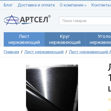
Блог
Доставка и оплата
О компании
Контакты
Лист
Круг
Уголо
нержавеющий
нержавеющий
нержаве
Главная
Лист нержавеющий
Лист нержавеющий A