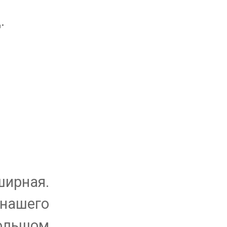
.
ирная.
 нашего
большом