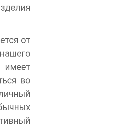
изделия
ется от
 нашего
 имеет
ться во
личный
бычных
ативный