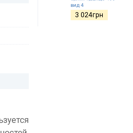
вид 4
3 024
грн
ьзуется
ностей,