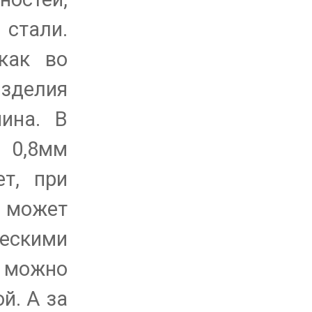
стали.
 как во
зделия
ина. В
 0,8мм
т, при
ы может
ческими
 можно
й. А за