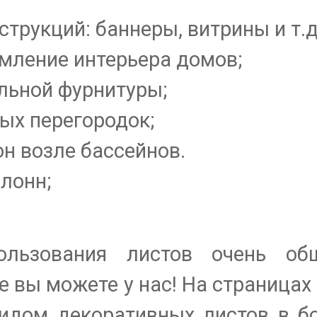
трукций: баннеры, витрины и т.д
мление интерьера домов;
льной фурнитуры;
ых перегородок;
н возле бассейнов.
олонн;
льзования листов очень обш
 вы можете у нас! На страницах
видом декоративных листов в 