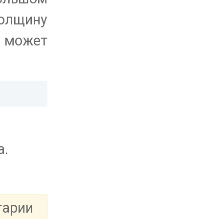
толщину
и может
а.
тарии