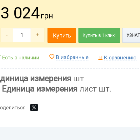
3 024
грн
-
+
Купить
Купить в 1 клик!
УЗНАТ
В избранные
Есть в наличии
К сравнению
единица измерения
шт
Единица измерения
лист шт.
оделиться