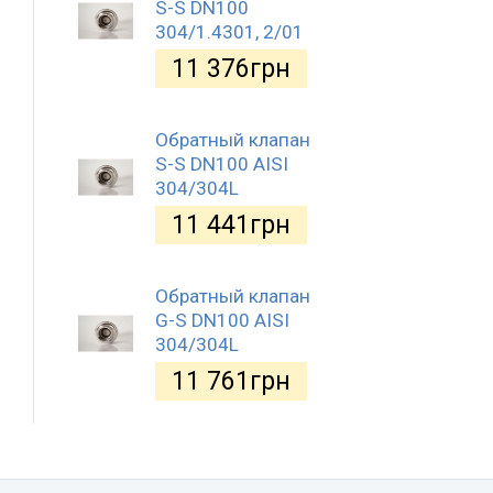
S-S DN100
304/1.4301, 2/01
11 376
грн
Обратный клапан
S-S DN100 AISI
304/304L
11 441
грн
Обратный клапан
G-S DN100 AISI
304/304L
11 761
грн