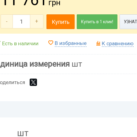
грн
-
+
Купить
Купить в 1 клик!
УЗНАТ
В избранные
Есть в наличии
К сравнению
единица измерения
шт
оделиться
шт