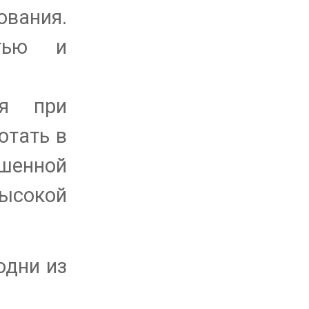
вания.
стью и
ся при
отать в
шенной
ысокой
одни из