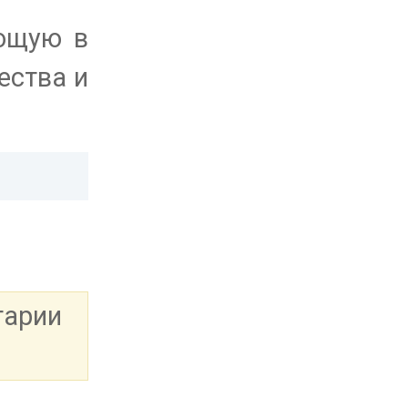
еющую в
ества и
тарии