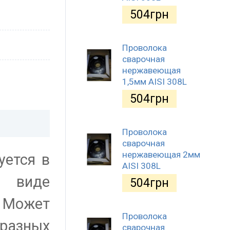
504
грн
Проволока
сварочная
нержавеющая
1,5мм AISI 308L
504
грн
Проволока
сварочная
нержавеющая 2мм
уется в
AISI 308L
в виде
504
грн
 Может
Проволока
 разных
сварочная