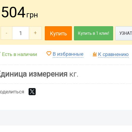
504
грн
-
+
Купить
Купить в 1 клик!
УЗНАТ
В избранные
Есть в наличии
К сравнению
Единица измерения
кг.
оделиться