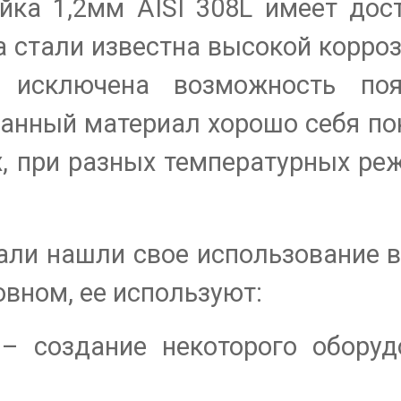
йка 1,2мм AISI 308L имеет дос
а стали известна высокой корро
 исключена возможность поя
анный материал хорошо себя по
, при разных температурных ре
али нашли свое использование 
овном, ее используют:
– создание некоторого оборуд