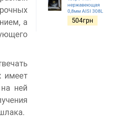
нержавеющая
арочных
0,8мм AISI 308L
504
грн
нием, а
ующего
твечать
х имеет
 на ней
лучения
шлака.