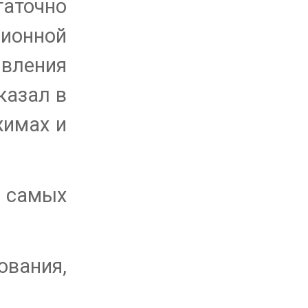
таточно
зионной
вления
казал в
жимах и
в самых
ования,