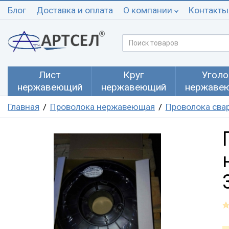
Блог
Доставка и оплата
О компании
Контакты
Лист
Круг
Уголо
нержавеющий
нержавеющий
нержаве
Главная
Проволока нержавеющая
Проволока сва