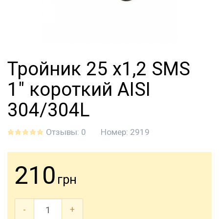
Тройник 25 х1,2 SMS
1" короткий AISI
304/304L
Отзывы: 0
Номер:
2919
210
грн
-
+