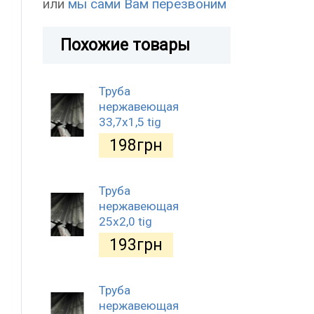
или
мы сами Вам перезвоним
Похожие товары
Труба
нержавеющая
33,7х1,5 tig
198
грн
Труба
нержавеющая
25х2,0 tig
193
грн
Труба
нержавеющая