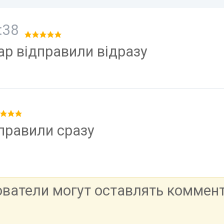
:38
ар відправили відразу
тправили сразу
ователи могут оставлять коммен