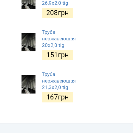
26,9х2,0 tig
208
грн
Труба
нержавеющая
20х2,0 tig
151
грн
Труба
нержавеющая
21,3х2,0 tig
167
грн