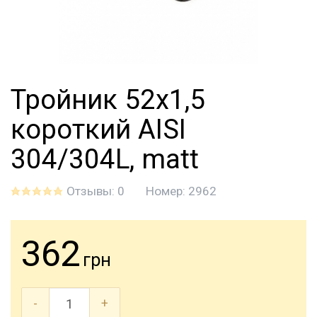
Тройник 52х1,5
короткий AISI
304/304L, matt
Отзывы: 0
Номер:
2962
362
грн
-
+