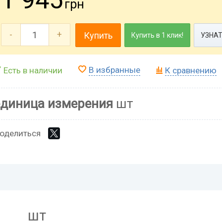
грн
-
+
Купить
Купить в 1 клик!
УЗНАТ
В избранные
Есть в наличии
К сравнению
единица измерения
шт
оделиться
шт