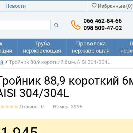
Новости
Избранные (0)
066 462-84-66
098 509-47-02
к
Труба
Проволока
П
ющий
нержавеющая
нержавеющая
нер
ий
Тройник 88,9 короткий 6мм, AISI 304/304L
Тройник 88,9 короткий 6
AISI 304/304L
Отзывы: 0
Номер:
2996
1 945