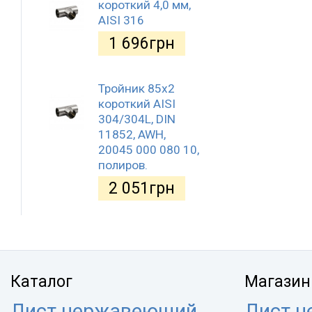
короткий 4,0 мм,
AISI 316
1 696
грн
Тройник 85х2
короткий AISI
304/304L, DIN
11852, AWH,
20045 000 080 10,
полиров.
2 051
грн
Каталог
Магазин
Лист нержавеющий
Лист 