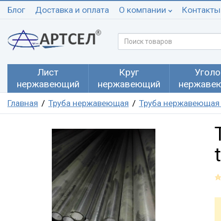
Блог
Доставка и оплата
О компании
Контакты
Лист
Круг
Уголо
нержавеющий
нержавеющий
нержаве
Главная
Труба нержавеющая
Труба нержавеющая 