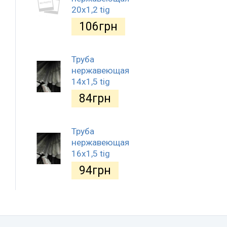
20х1,2 tig
106
грн
Труба
нержавеющая
14х1,5 tig
84
грн
Труба
нержавеющая
16х1,5 tig
94
грн