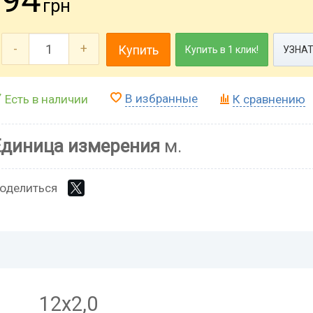
грн
-
+
Купить
Купить в 1 клик!
УЗНАТ
В избранные
Есть в наличии
К сравнению
Единица измерения
м.
оделиться
12х2,0