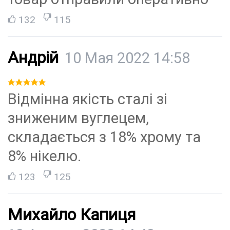
132
115
Андрій
10 Мая 2022 14:58
Відмінна якість сталі зі
зниженим вуглецем,
складається з 18% хрому та
8% нікелю.
123
125
Михайло Капиця