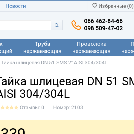
Новости
Избранные (0)
066 462-84-66
098 509-47-02
к
Труба
Проволока
П
ющий
нержавеющая
нержавеющая
нер
Гайка шлицевая DN 51 SMS 2" AISI 304/304L
Гайка шлицевая DN 51 S
AISI 304/304L
Отзывы: 0
Номер:
2103
339