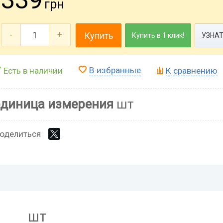
грн
-
+
Купить
Купить в 1 клик!
УЗНАТ
В избранные
Есть в наличии
К сравнению
единица измерения
шт
оделиться
шт