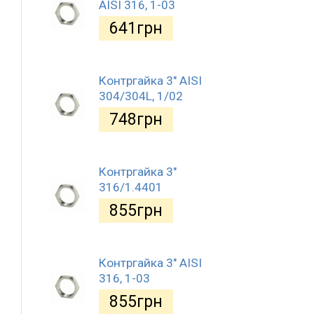
AISI 316, 1-03
641
грн
Контргайка 3" AISI
304/304L, 1/02
748
грн
Контргайка 3"
316/1.4401
855
грн
Контргайка 3" AISI
316, 1-03
855
грн