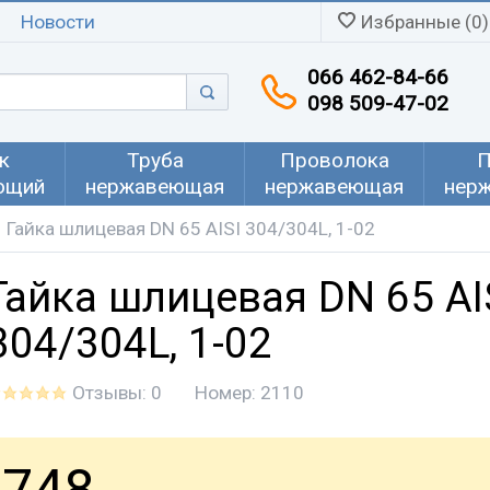
Новости
Избранные (0)
066 462-84-66
098 509-47-02
к
Труба
Проволока
П
ющий
нержавеющая
нержавеющая
нер
Гайка шлицевая DN 65 AISI 304/304L, 1-02
Гайка шлицевая DN 65 AI
304/304L, 1-02
Отзывы: 0
Номер:
2110
748