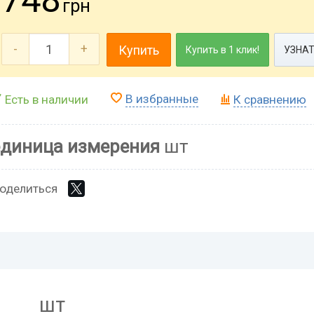
грн
-
+
Купить
Купить в 1 клик!
УЗНАТ
В избранные
Есть в наличии
К сравнению
единица измерения
шт
оделиться
шт