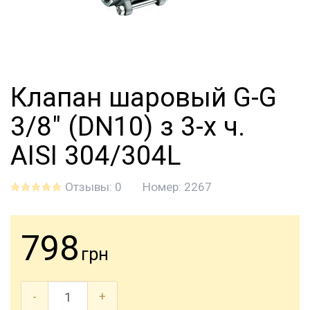
Клапан шаровый G-G
3/8" (DN10) з 3-х ч.
AISI 304/304L
Отзывы: 0
Номер:
2267
798
грн
-
+