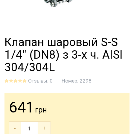
Клапан шаровый S-S
1/4" (DN8) з 3-х ч. AISI
304/304L
Отзывы: 0
Номер:
2298
641
грн
-
+