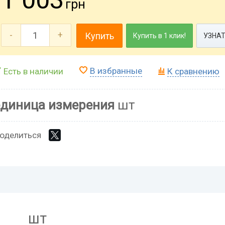
грн
-
+
Купить
Купить в 1 клик!
УЗНАТ
В избранные
Есть в наличии
К сравнению
единица измерения
шт
оделиться
шт