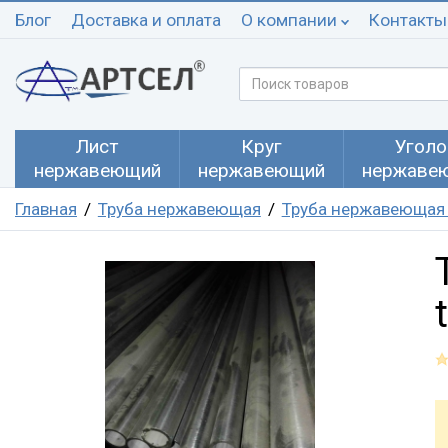
Блог
Доставка и оплата
О компании
Контакты
Лист
Круг
Уголо
нержавеющий
нержавеющий
нержаве
Главная
Труба нержавеющая
Труба нержавеющая 