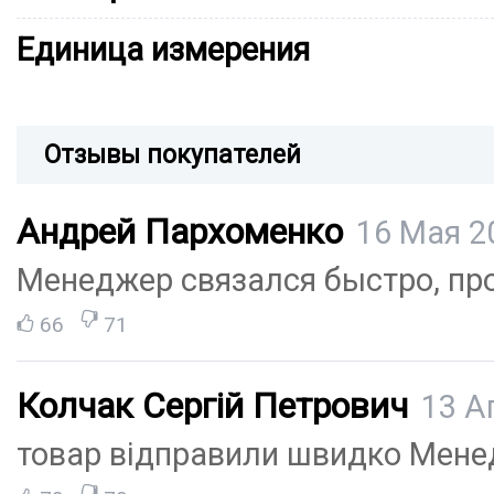
Единица измерения
Отзывы покупателей
Андрей Пархоменко
16 Мая 2
Менеджер связался быстро, пр
66
71
Колчак Сергій Петрович
13 А
товар відправили швидко Мене