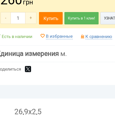
грн
-
+
Купить
Купить в 1 клик!
УЗНАТ
В избранные
Есть в наличии
К сравнению
Единица измерения
м.
оделиться
26,9х2,5